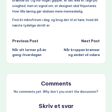
brænde ud. Og når noget glipper, er det ikke et tegn på
svaghed, men et signal om, at designet skal finjusteres.
Hver lille læring gør skalaen mere menneskelig.
Find ét mikrofrirum i dag, og brug det til at høre, hvad dit
næste tydelige skridt er.
Post
Previous Post
Next Post
Når alt larmer på én
Når kroppen bremser
navigation
gang i hverdagen
og sindet vil videre
Comments
No comments yet. Why don’t you start the discussion?
Skriv et svar