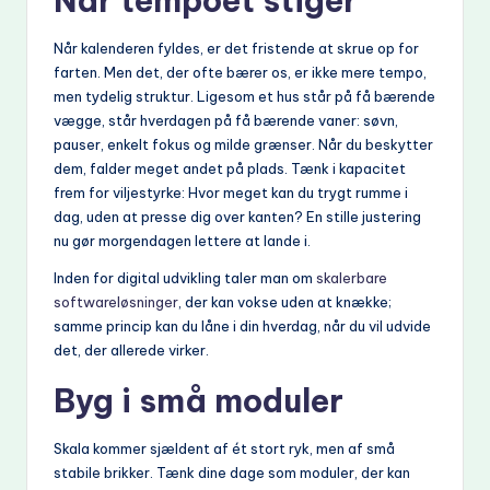
Når tempoet stiger
Når kalenderen fyldes, er det fristende at skrue op for
farten. Men det, der ofte bærer os, er ikke mere tempo,
men tydelig struktur. Ligesom et hus står på få bærende
vægge, står hverdagen på få bærende vaner: søvn,
pauser, enkelt fokus og milde grænser. Når du beskytter
dem, falder meget andet på plads. Tænk i kapacitet
frem for viljestyrke: Hvor meget kan du trygt rumme i
dag, uden at presse dig over kanten? En stille justering
nu gør morgendagen lettere at lande i.
Inden for digital udvikling taler man om
skalerbare
softwareløsninger
, der kan vokse uden at knække;
samme princip kan du låne i din hverdag, når du vil udvide
det, der allerede virker.
Byg i små moduler
Skala kommer sjældent af ét stort ryk, men af små
stabile brikker. Tænk dine dage som moduler, der kan