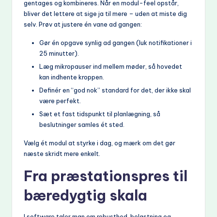
gentages og kombineres. Når en modul-feel opstår,
bliver det lettere at sige ja til mere – uden at miste dig
selv. Prøv at justere én vane ad gangen:
Gør én opgave synlig ad gangen (luk notifikationer i
25 minutter).
Læg mikropauser ind mellem møder, så hovedet
kan indhente kroppen.
Definér en “god nok” standard for det, der ikke skal
være perfekt.
Sæt et fast tidspunkt til planlægning, så
beslutninger samles ét sted.
Vælg ét modul at styrke i dag, og mærk om det gør
næste skridt mere enkelt.
Fra præstationspres til
bæredygtig skala
I software taler man om robusthed, belastning og